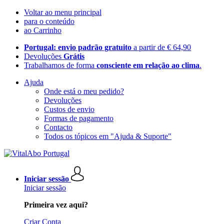
Voltar ao menu principal
para o conteúdo
ao Carrinho
Portugal: envio padrão gratuito
a partir de € 64,90
Devoluções
Grátis
Trabalhamos de forma
consciente em relação ao clima
.
Ajuda
Onde está o meu pedido?
Devoluções
Custos de envio
Formas de pagamento
Contacto
Todos os tópicos em "Ajuda & Suporte"
Iniciar sessão
Iniciar sessão
Primeira vez aqui?
Criar Conta