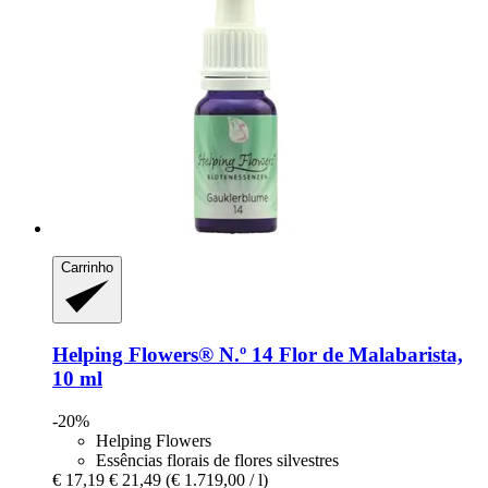
Carrinho
Helping Flowers®
N.º 14 Flor de Malabarista,
10 ml
-20%
Helping Flowers
Essências florais de flores silvestres
€ 17,19
€ 21,49
(€ 1.719,00 / l)