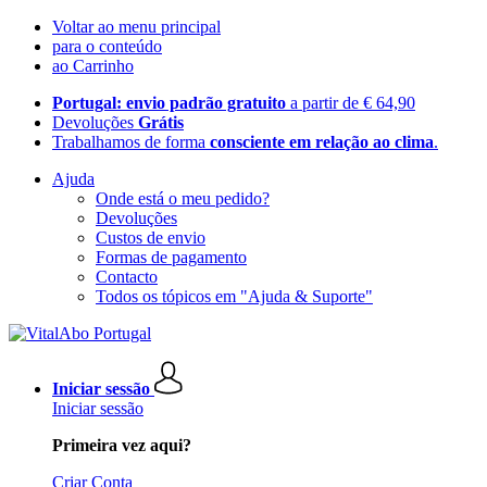
Voltar ao menu principal
para o conteúdo
ao Carrinho
Portugal: envio padrão gratuito
a partir de € 64,90
Devoluções
Grátis
Trabalhamos de forma
consciente em relação ao clima
.
Ajuda
Onde está o meu pedido?
Devoluções
Custos de envio
Formas de pagamento
Contacto
Todos os tópicos em "Ajuda & Suporte"
Iniciar sessão
Iniciar sessão
Primeira vez aqui?
Criar Conta