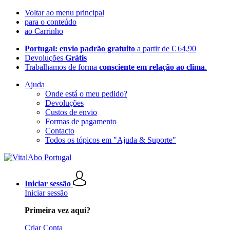
Voltar ao menu principal
para o conteúdo
ao Carrinho
Portugal: envio padrão gratuito
a partir de € 64,90
Devoluções
Grátis
Trabalhamos de forma
consciente em relação ao clima
.
Ajuda
Onde está o meu pedido?
Devoluções
Custos de envio
Formas de pagamento
Contacto
Todos os tópicos em "Ajuda & Suporte"
Iniciar sessão
Iniciar sessão
Primeira vez aqui?
Criar Conta