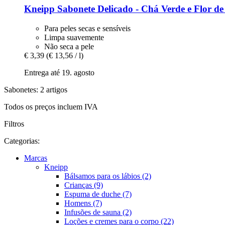
Kneipp
Sabonete Delicado -​ Chá Verde e Flor de
Para peles secas e sensíveis
Limpa suavemente
Não seca a pele
€ 3,39
(€ 13,56 / l)
Entrega até 19. agosto
Sabonetes: 2 artigos
Todos os preços incluem IVA
Filtros
Categorias:
Marcas
Kneipp
Bálsamos para os lábios (2)
Crianças (9)
Espuma de duche (7)
Homens (7)
Infusões de sauna (2)
Loções e cremes para o corpo (22)