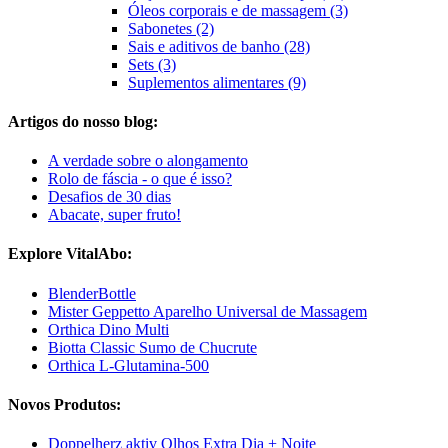
Óleos corporais e de massagem (3)
Sabonetes (2)
Sais e aditivos de banho (28)
Sets (3)
Suplementos alimentares (9)
Artigos do nosso blog:
A verdade sobre o alongamento
Rolo de fáscia - o que é isso?
Desafios de 30 dias
Abacate, super fruto!
Explore VitalAbo:
BlenderBottle
Mister Geppetto Aparelho Universal de Massagem
Orthica Dino Multi
Biotta Classic Sumo de Chucrute
Orthica L-Glutamina-500
Novos Produtos:
Doppelherz aktiv Olhos Extra Dia + Noite