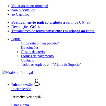
Voltar ao menu principal
para o conteúdo
ao Carrinho
Portugal: envio padrão gratuito
a partir de € 64,90
Devoluções
Grátis
Trabalhamos de forma
consciente em relação ao clima
.
Ajuda
Onde está o meu pedido?
Devoluções
Custos de envio
Formas de pagamento
Contacto
Todos os tópicos em "Ajuda & Suporte"
Iniciar sessão
Iniciar sessão
Primeira vez aqui?
Criar Conta