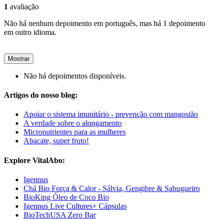
1
avaliação
Não há nenhum depoimento em português, mas há 1 depoimento
em outro idioma.
Mostrar
Não há depoimentos disponíveis.
Artigos do nosso blog:
Apoiar o sistema imunitário - prevenção com mangostão
A verdade sobre o alongamento
Micronutrientes para as mulheres
Abacate, super fruto!
Explore VitalAbo:
Igennus
Chá Bio Força & Calor - Sálvia, Gengibre & Sabugueiro
BioKing Óleo de Coco Bio
Igennus Live Cultures+ Cápsulas
BioTechUSA Zero Bar