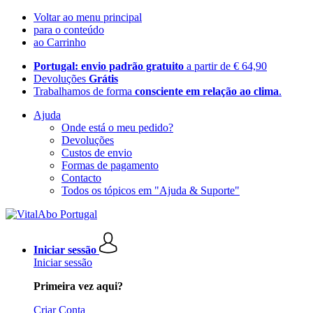
Voltar ao menu principal
para o conteúdo
ao Carrinho
Portugal: envio padrão gratuito
a partir de € 64,90
Devoluções
Grátis
Trabalhamos de forma
consciente em relação ao clima
.
Ajuda
Onde está o meu pedido?
Devoluções
Custos de envio
Formas de pagamento
Contacto
Todos os tópicos em "Ajuda & Suporte"
Iniciar sessão
Iniciar sessão
Primeira vez aqui?
Criar Conta