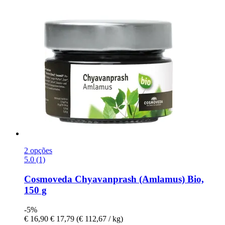
2 opções
5.0 (1)
Cosmoveda
Chyavanprash (Amlamus) Bio,
150 g
-5%
€ 16,90
€ 17,79
(€ 112,67 / kg)