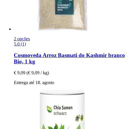
2 opções
5.0 (1)
Cosmoveda
Arroz Basmati do Kashmir branco
Bio, 1 kg
€ 9,09
(€ 9,09 / kg)
Entrega até 18. agosto