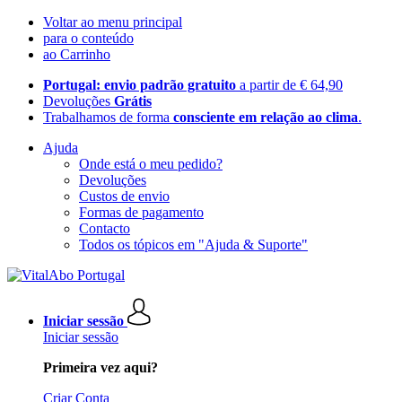
Voltar ao menu principal
para o conteúdo
ao Carrinho
Portugal: envio padrão gratuito
a partir de € 64,90
Devoluções
Grátis
Trabalhamos de forma
consciente em relação ao clima
.
Ajuda
Onde está o meu pedido?
Devoluções
Custos de envio
Formas de pagamento
Contacto
Todos os tópicos em "Ajuda & Suporte"
Iniciar sessão
Iniciar sessão
Primeira vez aqui?
Criar Conta