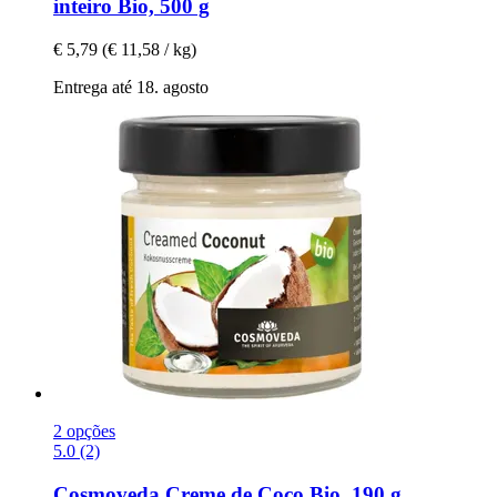
inteiro Bio, 500 g
€ 5,79
(€ 11,58 / kg)
Entrega até 18. agosto
2 opções
5.0 (2)
Cosmoveda
Creme de Coco Bio, 190 g