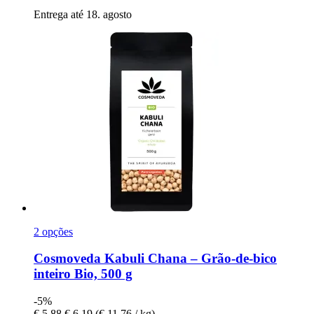
Entrega até 18. agosto
2 opções
Cosmoveda
Kabuli Chana – Grão-​de-​bico
inteiro Bio, 500 g
-5%
€ 5,88
€ 6,19
(€ 11,76 / kg)