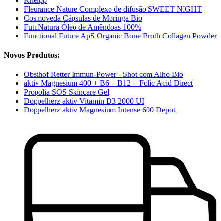
Kneipp
Fleurance Nature Complexo de difusão SWEET NIGHT
Cosmoveda Cápsulas de Moringa Bio
FutuNatura Óleo de Amêndoas 100%
Functional Future ApS Organic Bone Broth Collagen Powder
Novos Produtos:
Obsthof Retter Immun-Power - Shot com Alho Bio
aktiv Magnesium 400 + B6 + B12 + Folic Acid Direct
Propolia SOS Skincare Gel
Doppelherz aktiv Vitamin D3 2000 UI
Doppelherz aktiv Magnesium Intense 600 Depot