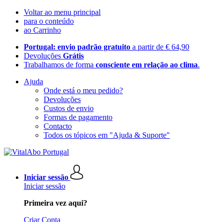
Voltar ao menu principal
para o conteúdo
ao Carrinho
Portugal: envio padrão gratuito
a partir de € 64,90
Devoluções
Grátis
Trabalhamos de forma
consciente em relação ao clima
.
Ajuda
Onde está o meu pedido?
Devoluções
Custos de envio
Formas de pagamento
Contacto
Todos os tópicos em "Ajuda & Suporte"
Iniciar sessão
Iniciar sessão
Primeira vez aqui?
Criar Conta