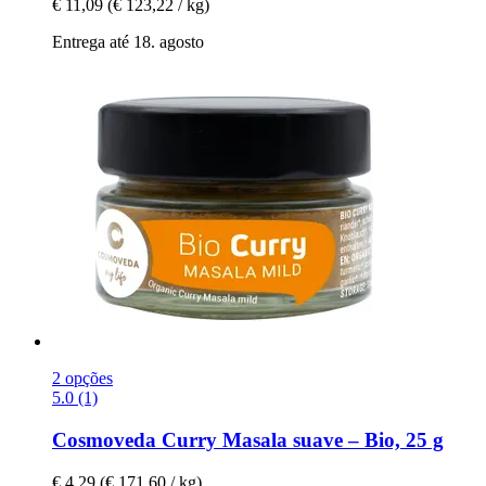
€ 11,09
(€ 123,22 / kg)
Entrega até 18. agosto
2 opções
5.0 (1)
Cosmoveda
Curry Masala suave – Bio, 25 g
€ 4,29
(€ 171,60 / kg)