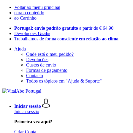
Voltar ao menu principal
para o conteúdo
ao Carrinho
Portugal: envio padrão gratuito
a partir de € 64,90
Devoluções
Grátis
Trabalhamos de forma
consciente em relação ao clima
.
Ajuda
Onde está o meu pedido?
Devoluções
Custos de envio
Formas de pagamento
Contacto
Todos os tópicos em "Ajuda & Suporte"
Iniciar sessão
Iniciar sessão
Primeira vez aqui?
Criar Conta