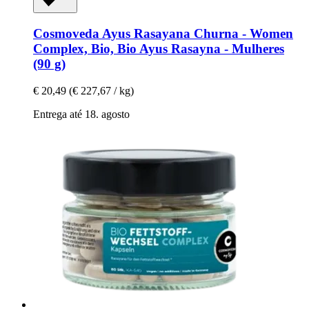
Cosmoveda
Ayus Rasayana Churna -​ Women
Complex, Bio, Bio Ayus Rasayna -​ Mulheres
(90 g)
€ 20,49
(€ 227,67 / kg)
Entrega até 18. agosto