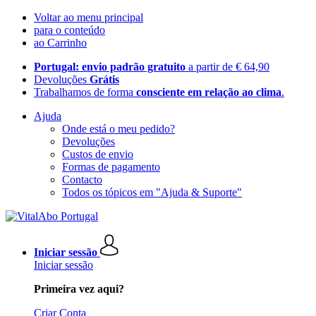
Voltar ao menu principal
para o conteúdo
ao Carrinho
Portugal: envio padrão gratuito
a partir de € 64,90
Devoluções
Grátis
Trabalhamos de forma
consciente em relação ao clima
.
Ajuda
Onde está o meu pedido?
Devoluções
Custos de envio
Formas de pagamento
Contacto
Todos os tópicos em "Ajuda & Suporte"
Iniciar sessão
Iniciar sessão
Primeira vez aqui?
Criar Conta