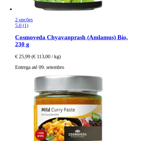
2 opções
5.0 (1)
Cosmoveda
Chyavanprash (Amlamus) Bio,
230 g
€ 25,99
(€ 113,00 / kg)
Entrega até 09. setembro