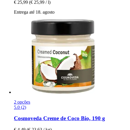
€ 25,99
(€ 25,99 / l)
Entrega até 18. agosto
2 opções
5.0 (2)
Cosmoveda
Creme de Coco Bio, 190 g
€ 4,49
(€ 23,63 / kg)