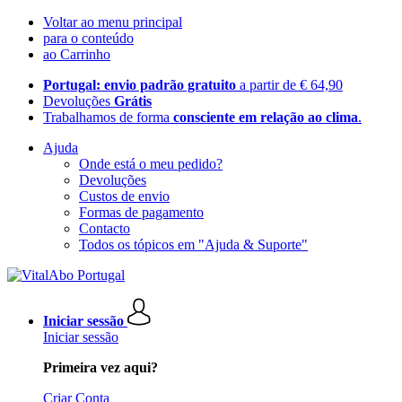
Voltar ao menu principal
para o conteúdo
ao Carrinho
Portugal: envio padrão gratuito
a partir de € 64,90
Devoluções
Grátis
Trabalhamos de forma
consciente em relação ao clima
.
Ajuda
Onde está o meu pedido?
Devoluções
Custos de envio
Formas de pagamento
Contacto
Todos os tópicos em "Ajuda & Suporte"
Iniciar sessão
Iniciar sessão
Primeira vez aqui?
Criar Conta