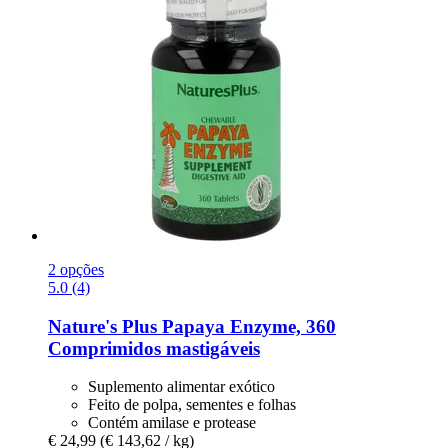
2 opções
5.0 (4)
Nature's Plus
Papaya Enzyme, 360
Comprimidos mastigáveis
Suplemento alimentar exótico
Feito de polpa, sementes e folhas
Contém amilase e protease
€ 24,99
(€ 143,62 / kg)