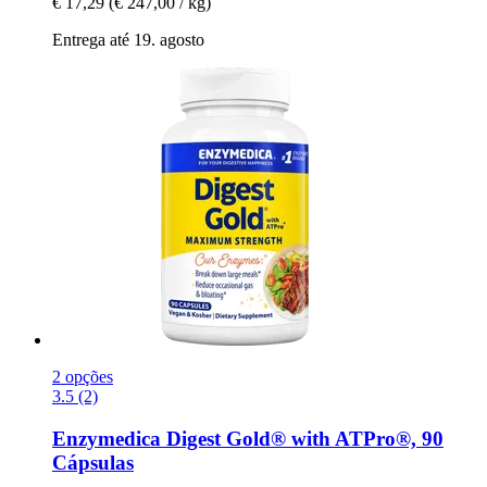
€ 17,29
(€ 247,00 / kg)
Entrega até 19. agosto
2 opções
3.5 (2)
Enzymedica
Digest Gold® with ATPro®, 90
Cápsulas