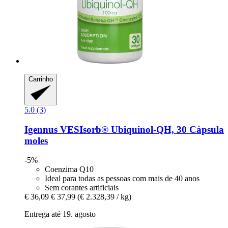
Carrinho
5.0 (3)
Igennus
VESIsorb® Ubiquinol-​QH, 30 Cápsula
moles
-5%
Coenzima Q10
Ideal para todas as pessoas com mais de 40 anos
Sem corantes artificiais
€ 36,09
€ 37,99
(€ 2.328,39 / kg)
Entrega até 19. agosto