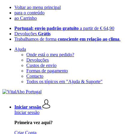
Voltar ao menu principal
para o conteúdo
ao Carrinho
Portugal: envio padrão gratuito
a partir de € 64,90
Devoluções
Grátis
Trabalhamos de forma
consciente em relação ao clima
.
Ajuda
Onde está o meu pedido?
Devoluções
Custos de envio
Formas de pagamento
Contacto
Todos os tópicos em "Ajuda & Suporte"
Iniciar sessão
Iniciar sessão
Primeira vez aqui?
Criar Conta