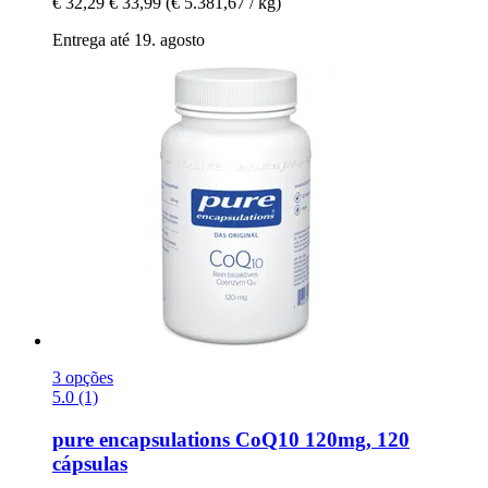
€ 32,29
€ 33,99
(€ 5.381,67 / kg)
Entrega até 19. agosto
3 opções
5.0 (1)
pure encapsulations
CoQ10 120mg, 120
cápsulas