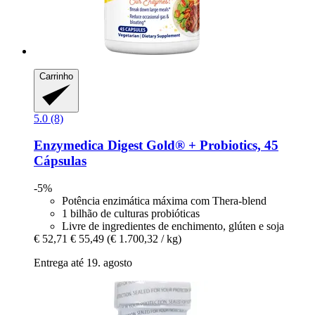
Carrinho
5.0 (8)
Enzymedica
Digest Gold® + Probiotics, 45
Cápsulas
-5%
Potência enzimática máxima com Thera-blend
1 bilhão de culturas probióticas
Livre de ingredientes de enchimento, glúten e soja
€ 52,71
€ 55,49
(€ 1.700,32 / kg)
Entrega até 19. agosto