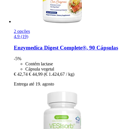
2 opções
4.9 (19)
Enzymedica
Digest Complete®, 90 Cápsulas
-5%
Contém lactase
Cápsula vegetal
€ 42,74
€ 44,99
(€ 1.424,67 / kg)
Entrega até 19. agosto