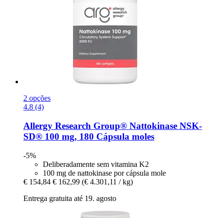
2 opções
4.8 (4)
Allergy Research Group®
Nattokinase NSK-​
SD® 100 mg, 180 Cápsula moles
-5%
Deliberadamente sem vitamina K2
100 mg de nattokinase por cápsula mole
€ 154,84
€ 162,99
(€ 4.301,11 / kg)
Entrega gratuita até 19. agosto