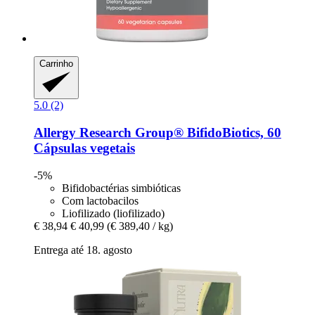
Carrinho
5.0 (2)
Allergy Research Group®
BifidoBiotics, 60
Cápsulas vegetais
-5%
Bifidobactérias simbióticas
Com lactobacilos
Liofilizado (liofilizado)
€ 38,94
€ 40,99
(€ 389,40 / kg)
Entrega até 18. agosto