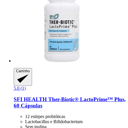
Carrinho
5.0 (1)
SFI HEALTH
Ther-​Biotic® LactoPrime™ Plus,
60 Cápsulas
12 estirpes probióticas
Lactobacillus e Bifidobacterium
Sem inulina