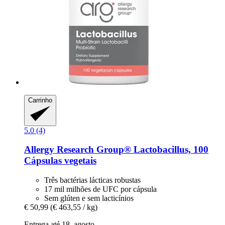
Carrinho
5.0 (4)
Allergy Research Group®
Lactobacillus, 100
Cápsulas vegetais
Três bactérias lácticas robustas
17 mil milhões de UFC por cápsula
Sem glúten e sem lacticínios
€ 50,99
(€ 463,55 / kg)
Entrega até 18. agosto