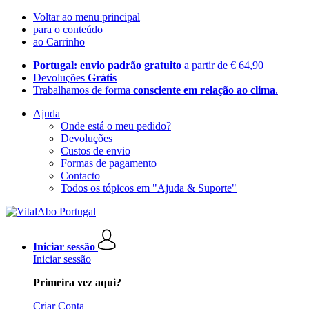
Voltar ao menu principal
para o conteúdo
ao Carrinho
Portugal: envio padrão gratuito
a partir de € 64,90
Devoluções
Grátis
Trabalhamos de forma
consciente em relação ao clima
.
Ajuda
Onde está o meu pedido?
Devoluções
Custos de envio
Formas de pagamento
Contacto
Todos os tópicos em "Ajuda & Suporte"
Iniciar sessão
Iniciar sessão
Primeira vez aqui?
Criar Conta