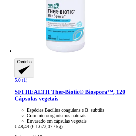
Carrinho
5.0 (1)
SFI HEALTH
Ther-​Biotic® Biospora™, 120
Cápsulas vegetais
Espécies Bacillus coagulans e B. subtilis
Com microorganismos naturais
Envasado em cápsulas vegetais
€ 48,49
(€ 1.672,07 / kg)