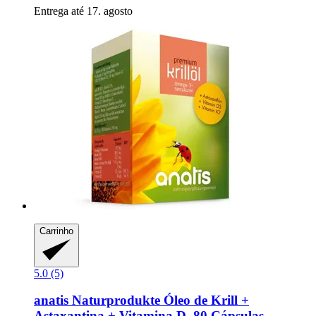
Entrega até 17. agosto
Carrinho
5.0 (5)
anatis Naturprodukte
Óleo de Krill +
Astaxantina + Vitamina D, 80 Cápsulas