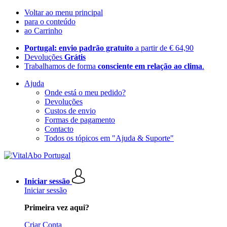
Voltar ao menu principal
para o conteúdo
ao Carrinho
Portugal: envio padrão gratuito
a partir de € 64,90
Devoluções
Grátis
Trabalhamos de forma
consciente em relação ao clima
.
Ajuda
Onde está o meu pedido?
Devoluções
Custos de envio
Formas de pagamento
Contacto
Todos os tópicos em "Ajuda & Suporte"
Iniciar sessão
Iniciar sessão
Primeira vez aqui?
Criar Conta