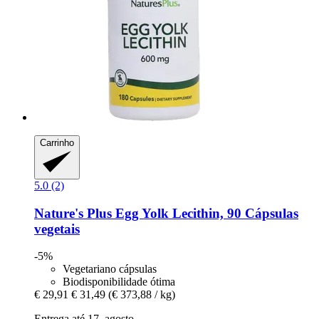
Carrinho
5.0 (2)
Nature's Plus
Egg Yolk Lecithin, 90 Cápsulas
vegetais
-5%
Vegetariano cápsulas
Biodisponibilidade ótima
€ 29,91
€ 31,49
(€ 373,88 / kg)
Entrega até 17. agosto