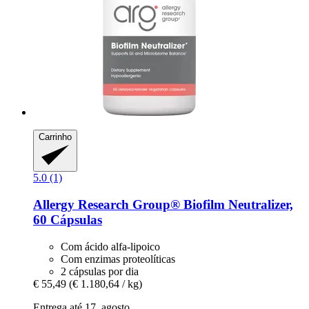
Carrinho
5.0 (1)
Allergy Research Group®
Biofilm Neutralizer,
60 Cápsulas
Com ácido alfa-lipoico
Com enzimas proteolíticas
2 cápsulas por dia
€ 55,49
(€ 1.180,64 / kg)
Entrega até 17. agosto