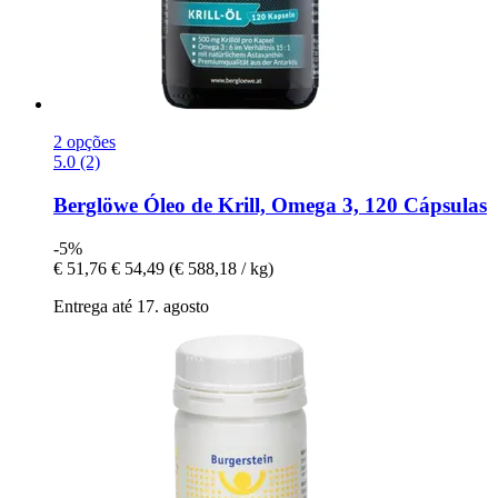
2 opções
5.0 (2)
Berglöwe
Óleo de Krill, Omega 3, 120 Cápsulas
-5%
€ 51,76
€ 54,49
(€ 588,18 / kg)
Entrega até 17. agosto