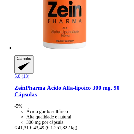
Carrinho
5.0 (13)
ZeinPharma
Ácido Alfa-​lipoico 300 mg, 90
Cápsulas
-5%
Ácido gordo sulfúrico
Alta qualidade e natural
300 mg por cápsula
€ 41,31
€ 43,49
(€ 1.251,82 / kg)