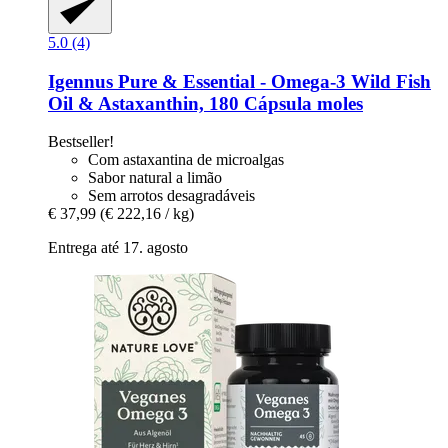
5.0 (4)
Igennus
Pure & Essential -​ Omega-​3 Wild Fish
Oil & Astaxanthin, 180 Cápsula moles
Bestseller!
Com astaxantina de microalgas
Sabor natural a limão
Sem arrotos desagradáveis
€ 37,99
(€ 222,16 / kg)
Entrega até 17. agosto