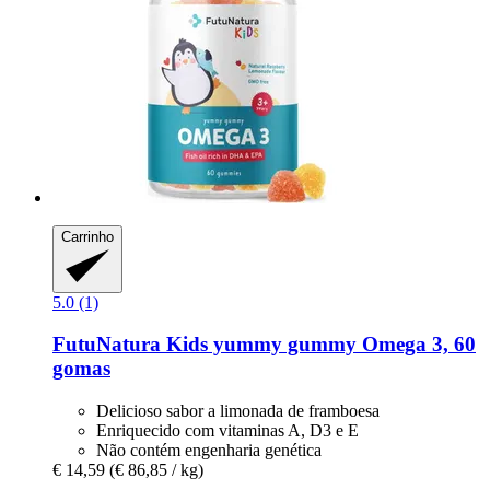
Carrinho
5.0 (1)
FutuNatura Kids
yummy gummy Omega 3, 60
gomas
Delicioso sabor a limonada de framboesa
Enriquecido com vitaminas A, D3 e E
Não contém engenharia genética
€ 14,59
(€ 86,85 / kg)