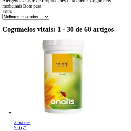
Alérgenos - Livre de
Propriedades
Para quem?
Cogumelos
medicinais
Bom para
Filtro
Cogumelos vitais: 1 - 30 de 60 artigos
2 opções
5.0 (7)