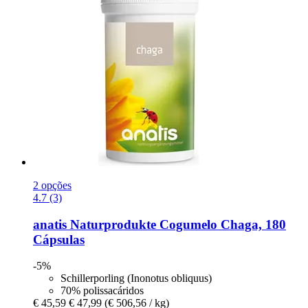
2 opções
4.7 (3)
anatis Naturprodukte
Cogumelo Chaga, 180
Cápsulas
-5%
Schillerporling (Inonotus obliquus)
70% polissacáridos
€ 45,59
€ 47,99
(€ 506,56 / kg)