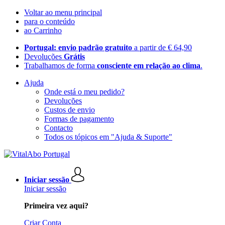
Voltar ao menu principal
para o conteúdo
ao Carrinho
Portugal: envio padrão gratuito
a partir de € 64,90
Devoluções
Grátis
Trabalhamos de forma
consciente em relação ao clima
.
Ajuda
Onde está o meu pedido?
Devoluções
Custos de envio
Formas de pagamento
Contacto
Todos os tópicos em "Ajuda & Suporte"
Iniciar sessão
Iniciar sessão
Primeira vez aqui?
Criar Conta