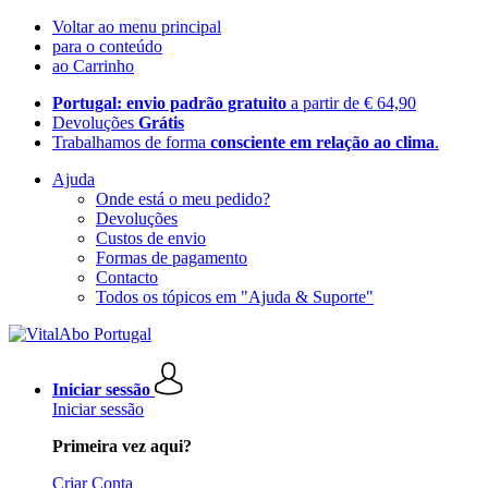
Voltar ao menu principal
para o conteúdo
ao Carrinho
Portugal: envio padrão gratuito
a partir de € 64,90
Devoluções
Grátis
Trabalhamos de forma
consciente em relação ao clima
.
Ajuda
Onde está o meu pedido?
Devoluções
Custos de envio
Formas de pagamento
Contacto
Todos os tópicos em "Ajuda & Suporte"
Iniciar sessão
Iniciar sessão
Primeira vez aqui?
Criar Conta