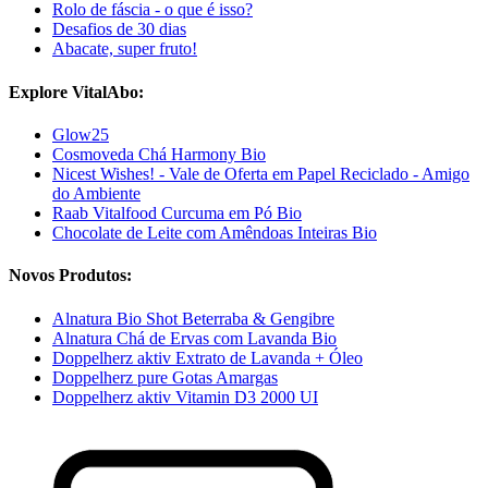
Rolo de fáscia - o que é isso?
Desafios de 30 dias
Abacate, super fruto!
Explore VitalAbo:
Glow25
Cosmoveda Chá Harmony Bio
Nicest Wishes! - Vale de Oferta em Papel Reciclado - Amigo
do Ambiente
Raab Vitalfood Curcuma em Pó Bio
Chocolate de Leite com Amêndoas Inteiras Bio
Novos Produtos:
Alnatura Bio Shot Beterraba & Gengibre
Alnatura Chá de Ervas com Lavanda Bio
Doppelherz aktiv Extrato de Lavanda + Óleo
Doppelherz pure Gotas Amargas
Doppelherz aktiv Vitamin D3 2000 UI