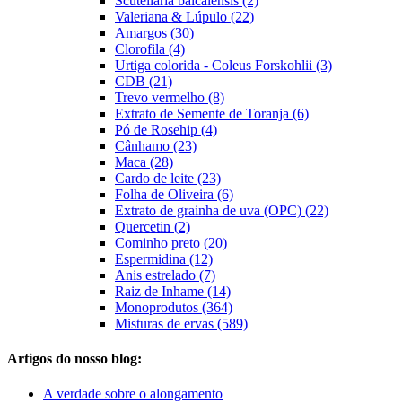
Scutellaria baicalensis (2)
Valeriana & Lúpulo (22)
Amargos (30)
Clorofila (4)
Urtiga colorida - Coleus Forskohlii (3)
CDB (21)
Trevo vermelho (8)
Extrato de Semente de Toranja (6)
Pó de Rosehip (4)
Cânhamo (23)
Maca (28)
Cardo de leite (23)
Folha de Oliveira (6)
Extrato de grainha de uva (OPC) (22)
Quercetin (2)
Cominho preto (20)
Espermidina (12)
Anis estrelado (7)
Raiz de Inhame (14)
Monoprodutos (364)
Misturas de ervas (589)
Artigos do nosso blog:
A verdade sobre o alongamento