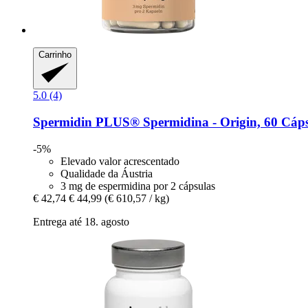
Carrinho
5.0 (4)
Spermidin PLUS®
Spermidina -​ Origin, 60 Cáp
-5%
Elevado valor acrescentado
Qualidade da Áustria
3 mg de espermidina por 2 cápsulas
€ 42,74
€ 44,99
(€ 610,57 / kg)
Entrega até 18. agosto