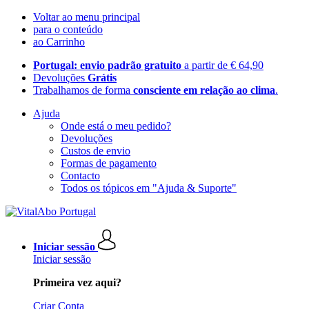
Voltar ao menu principal
para o conteúdo
ao Carrinho
Portugal: envio padrão gratuito
a partir de € 64,90
Devoluções
Grátis
Trabalhamos de forma
consciente em relação ao clima
.
Ajuda
Onde está o meu pedido?
Devoluções
Custos de envio
Formas de pagamento
Contacto
Todos os tópicos em "Ajuda & Suporte"
Iniciar sessão
Iniciar sessão
Primeira vez aqui?
Criar Conta