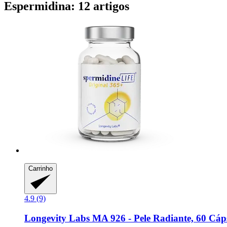
Espermidina: 12 artigos
Carrinho
4.9 (9)
Longevity Labs
MA 926 -​ Pele Radiante, 60 Cáp