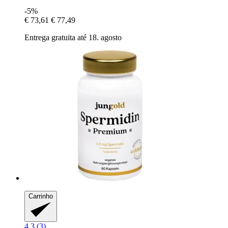
-5%
€ 73,61
€ 77,49
Entrega gratuita até 18. agosto
Carrinho
4.3 (3)