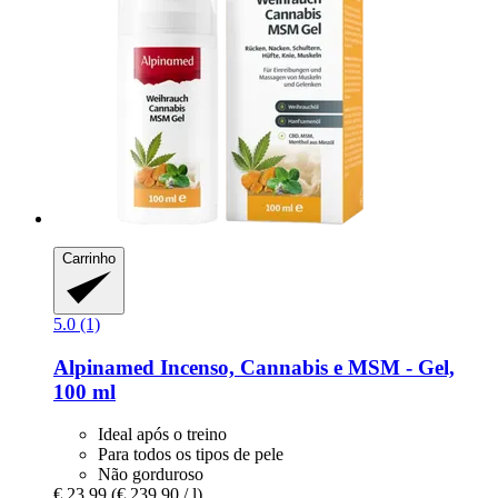
Carrinho
5.0 (1)
Alpinamed
Incenso, Cannabis e MSM -​ Gel,
100 ml
Ideal após o treino
Para todos os tipos de pele
Não gorduroso
€ 23,99
(€ 239,90 / l)