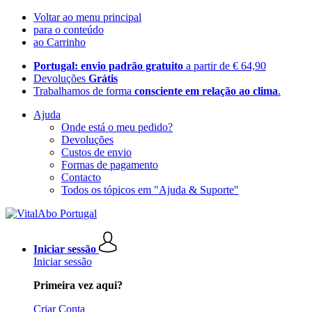
Voltar ao menu principal
para o conteúdo
ao Carrinho
Portugal: envio padrão gratuito
a partir de € 64,90
Devoluções
Grátis
Trabalhamos de forma
consciente em relação ao clima
.
Ajuda
Onde está o meu pedido?
Devoluções
Custos de envio
Formas de pagamento
Contacto
Todos os tópicos em "Ajuda & Suporte"
Iniciar sessão
Iniciar sessão
Primeira vez aqui?
Criar Conta