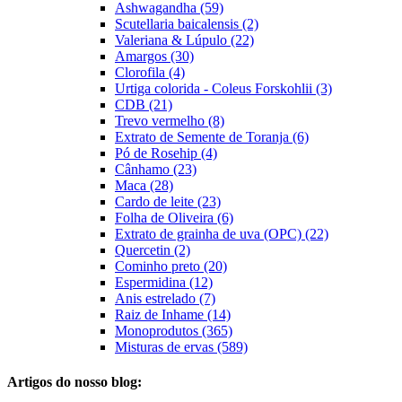
Ashwagandha (59)
Scutellaria baicalensis (2)
Valeriana & Lúpulo (22)
Amargos (30)
Clorofila (4)
Urtiga colorida - Coleus Forskohlii (3)
CDB (21)
Trevo vermelho (8)
Extrato de Semente de Toranja (6)
Pó de Rosehip (4)
Cânhamo (23)
Maca (28)
Cardo de leite (23)
Folha de Oliveira (6)
Extrato de grainha de uva (OPC) (22)
Quercetin (2)
Cominho preto (20)
Espermidina (12)
Anis estrelado (7)
Raiz de Inhame (14)
Monoprodutos (365)
Misturas de ervas (589)
Artigos do nosso blog: