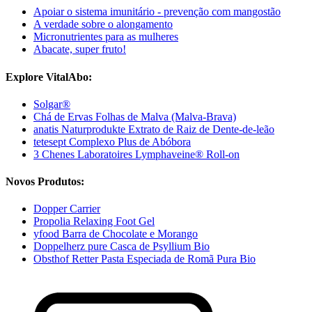
Apoiar o sistema imunitário - prevenção com mangostão
A verdade sobre o alongamento
Micronutrientes para as mulheres
Abacate, super fruto!
Explore VitalAbo:
Solgar®
Chá de Ervas Folhas de Malva (Malva-Brava)
anatis Naturprodukte Extrato de Raiz de Dente-de-leão
tetesept Complexo Plus de Abóbora
3 Chenes Laboratoires Lymphaveine® Roll-on
Novos Produtos:
Dopper Carrier
Propolia Relaxing Foot Gel
yfood Barra de Chocolate e Morango
Doppelherz pure Casca de Psyllium Bio
Obsthof Retter Pasta Especiada de Romã Pura Bio